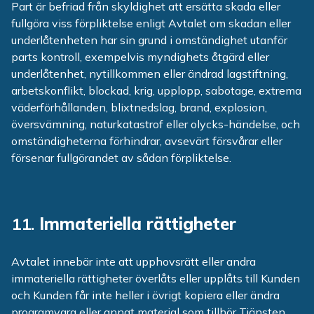
Part är befriad från skyldighet att ersätta skada eller
fullgöra viss förpliktelse enligt Avtalet om skadan eller
underlåtenheten har sin grund i omständighet utanför
parts kontroll, exempelvis myndighets åtgärd eller
underlåtenhet, nytillkommen eller ändrad lagstiftning,
arbetskonflikt, blockad, krig, upplopp, sabotage, extrema
väderförhållanden, blixtnedslag, brand, explosion,
översvämning, naturkatastrof eller olycks-händelse, och
omständigheterna förhindrar, avsevärt försvårar eller
försenar fullgörandet av sådan förpliktelse.
11.
Immateriella rättigheter
Avtalet innebär inte att upphovsrätt eller andra
immateriella rättigheter överlåts eller upplåts till Kunden
och Kunden får inte heller i övrigt kopiera eller ändra
programvara eller annat material som tillhör Tjänsten.