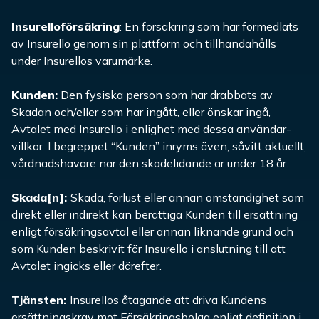
Insurelloförsäkring
: En försäkring som har förmedlats
av Insurello genom sin plattform och tillhandahålls
under Insurellos varumärke.
Kunden
:
Den fysiska person som har drabbats av
Skadan och/eller som har ingått, eller önskar ingå,
Avtalet med Insurello i enlighet med dessa användar-
villkor. I begreppet “Kunden” inryms även, såvitt aktuellt,
vårdnadshavare när den skadelidande är under 18 år.
Skada
[n]:
Skada, förlust eller annan omständighet som
direkt eller indirekt kan berättiga Kunden till ersättning
enligt försäkringsavtal eller annan liknande grund och
som Kunden beskrivit för Insurello i anslutning till att
Avtalet ingicks eller därefter.
Tjänsten
:
Insurellos åtagande att driva Kundens
ersättningskrav mot Försäkringsbolag enligt definition i