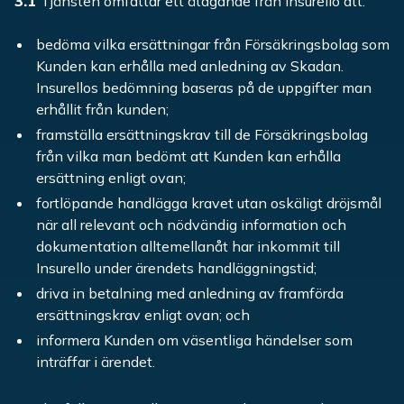
3.1
Tjänsten omfattar ett åtagande från Insurello att:
bedöma vilka ersättningar från Försäkringsbolag som
Kunden kan erhålla med anledning av Skadan.
Insurellos bedömning baseras på de uppgifter man
erhållit från kunden;
framställa ersättningskrav till de Försäkringsbolag
från vilka man bedömt att Kunden kan erhålla
ersättning enligt ovan;
fortlöpande handlägga kravet utan oskäligt dröjsmål
när all relevant och nödvändig information och
dokumentation alltemellanåt har inkommit till
Insurello under ärendets handläggningstid;
driva in betalning med anledning av framförda
ersättningskrav enligt ovan; och
informera Kunden om väsentliga händelser som
inträffar i ärendet.