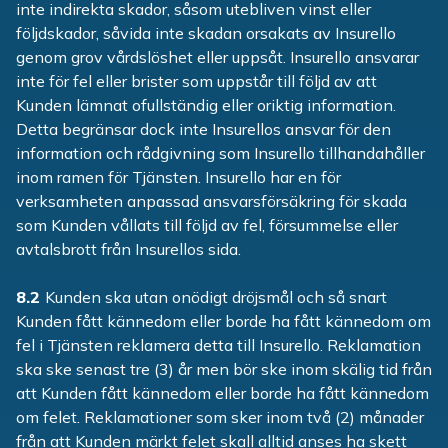
inte indirekta skador, såsom utebliven vinst eller
följdskador, såvida inte skadan orsakats av Insurello
genom grov vårdslöshet eller uppsåt. Insurello ansvarar
inte för fel eller brister som uppstår till följd av att
Kunden lämnat ofullständig eller oriktig information.
Detta begränsar dock inte Insurellos ansvar för den
information och rådgivning som Insurello tillhandahåller
inom ramen för Tjänsten. Insurello har en för
verksamheten anpassad ansvarsförsäkring för skada
som Kunden vållats till följd av fel, försummelse eller
avtalsbrott från Insurellos sida.
8.2
Kunden ska utan onödigt dröjsmål och så snart
Kunden fått kännedom eller borde ha fått kännedom om
fel i Tjänsten reklamera detta till Insurello. Reklamation
ska ske senast tre (3) år men bör ske inom skälig tid från
att Kunden fått kännedom eller borde ha fått kännedom
om felet. Reklamationer som sker inom två (2) månader
från att Kunden märkt felet skall alltid anses ha skett