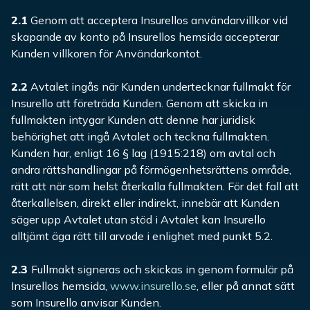
2.1
Genom att acceptera Insurellos användarvillkor vid
skapande av konto på Insurellos hemsida accepterar
Kunden villkoren för Användarkontot.
2.2
Avtalet ingås när Kunden undertecknar fullmakt för
Insurello att företräda Kunden. Genom att skicka in
fullmakten intygar Kunden att denne har juridisk
behörighet att ingå Avtalet och teckna fullmakten.
Kunden har, enligt 16 § lag (1915:218) om avtal och
andra rättshandlingar på förmögenhetsrättens område,
rätt att när som helst återkalla fullmakten. För det fall att
återkallelsen, direkt eller indirekt, innebär att Kunden
säger upp Avtalet utan stöd i Avtalet kan Insurello
alltjämt äga rätt till arvode i enlighet med punkt 5.2.
2.3
Fullmakt signeras och skickas in genom formulär på
Insurellos hemsida,
www.insurello.se
, eller på annat sätt
som Insurello anvisar Kunden.