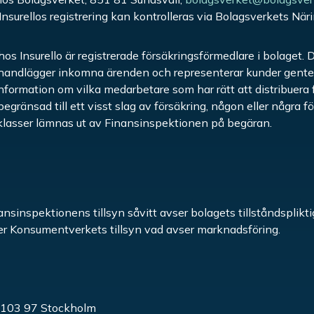
 Insurellos registrering kan kontrolleras via Bolagsverkets Näri
os Insurello är registrerade försäkringsförmedlare i bolaget. 
 handlägger inkomna ärenden och representerar kunder gent
nformation om vilka medarbetare som har rätt att distribuera
egränsad till ett visst slag av försäkring, någon eller några fö
klasser lämnas ut av Finansinspektionen på begäran.
nansinspektionens tillsyn såvitt avser bolagets tillståndsplik
der Konsumentverkets tillsyn vad avser marknadsföring.
, 103 97 Stockholm