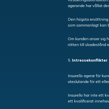
agerande har vållat den
Den högsta ersättning 
som sammanlagt kan be
Om kunden anser sig ha 
rätten till skadestånd e
Intressekonflikter
Insurello agerar för ku
uteslutande för ett elle
Insurello har inte ett k
ett kvalificerat innehav