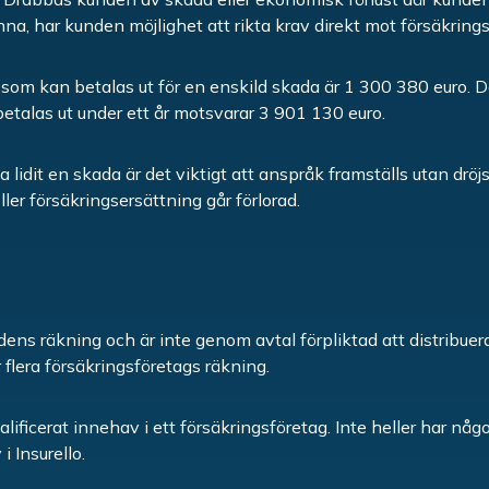
na, har kunden möjlighet att rikta krav direkt mot försäkring
som kan betalas ut för en enskild skada är 1 300 380 euro. 
talas ut under ett år motsvarar 3 901 130 euro.
lidit en skada är det viktigt att anspråk framställs utan dröjs
ller försäkringsersättning går förlorad.
ndens räkning och är inte genom avtal förpliktad att distribuer
r flera försäkringsföretags räkning.
valificerat innehav i ett försäkringsföretag. Inte heller har nå
 i Insurello.