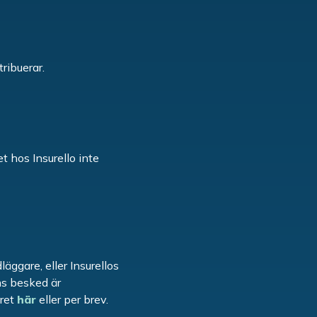
tribuerar.
t hos Insurello inte
äggare, eller Insurellos
ns besked är
äret
här
eller per brev.