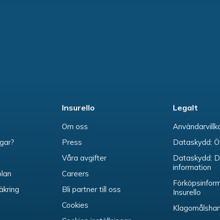
Insurello
Legalt
Om oss
Användarvillk
ngar?
Press
Dataskydd: Ö
Våra avgifter
Dataskydd: D
information
olan
Careers
Förköpsinform
äkring
Bli partner till oss
Insurello
Cookies
Klagomålshan