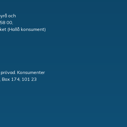
byrå och
58 00,
rket (Hallå konsument)
ak prövad. Konsumenter
, Box 174, 101 23