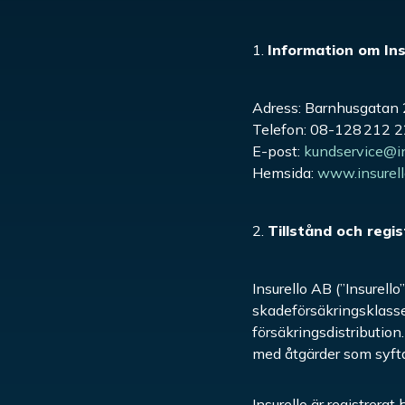
Information om Ins
Adress: Barnhusgatan 
Telefon: 08-128 212 
E-post:
kundservice@in
Hemsida:
www.insurell
Tillstånd och regis
Insurello AB (”Insurell
skadeförsäkringsklasse
försäkringsdistribution
med åtgärder som syftar
Insurello är registrera