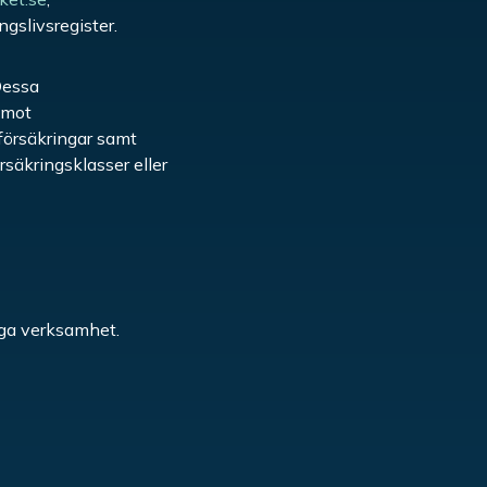
ngslivsregister.
Dessa
emot
 försäkringar samt
rsäkringsklasser eller
tiga verksamhet.