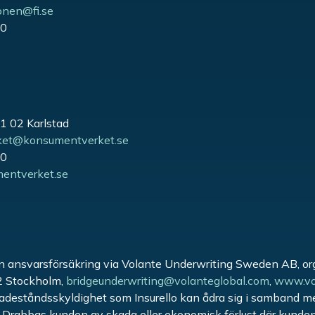
onen@fi.se
00
51 02 Karlstad
ket@konsumentverket.se
00
ntverket.se
sin ansvarsförsäkring via Volante Underwriting Sweden AB, o
2 Stockholm,
bridgeunderwriting@volanteglobal.com
,
www.vo
adeståndsskyldighet som Insurello kan ådra sig i samband m
. Drabbas kunden av skada eller ekonomisk förlust där kunden 