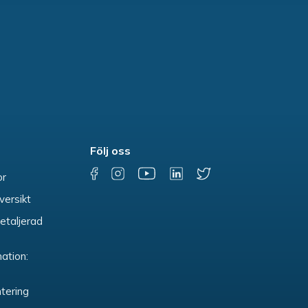
Följ oss
or
versikt
etaljerad
ation:
tering