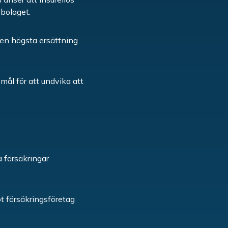
sbolaget.
Den högsta ersättning
mål för att undvika att
a försäkringar
got försäkringsföretag