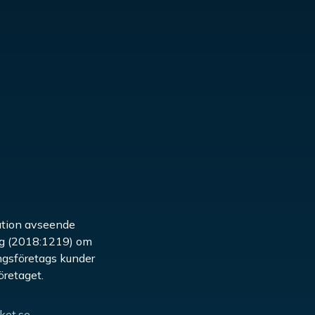
bution avseende
lag (2018:1219) om
ingsföretags kunder
företaget.
ket.se
,