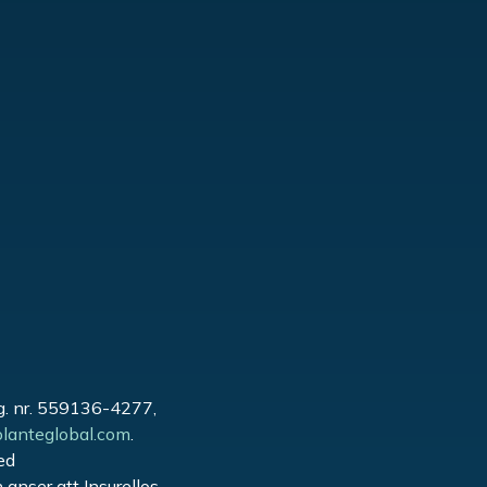
rg. nr. 559136-4277,
lanteglobal.com
.
ed
anser att Insurellos