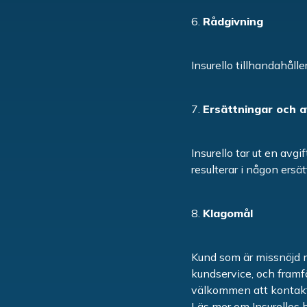
Rådgivning
Insurello tillhandahåll
Ersättningar och a
Insurello tar ut en avg
resulterar i någon ersät
Klagomål
Kund som är missnöjd me
kundservice, och framf
välkommen att kontakta
Läs mer om Insurellos