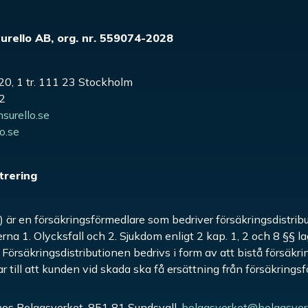
urello AB, org. nr. 559074-2028
20, 1 tr. 111 23 Stockholm
22
surello.se
o.se
trering
o”) är en försäkringsförmedlare som bedriver försäkringsdistri
rna 1. Olycksfall och 2. Sjukdom enligt 2 kap. 1, 2 och 8 §§ 
. Försäkringsdistributionen bedrivs i form av att bistå försäkr
 till att kunden vid skada ska få ersättning från försäkrings
t hos Bolagsverket, 851 81 Sundsvall,
bolagsverket@bolagsver