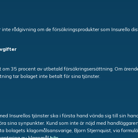
er inte rådgivning om de försäkringsprodukter som Insurello dis
vgifter
ift om 35 procent av utbetald försäkringsersättning. Om ärende
tning tar bolaget inte betalt för sina tjänster.
d Insurellos tjänster ska i första hand vända sig till sin handl
öra sina synpunkter. Kund som inte är nöjd med handläggare
 bolagets klagomålsansvarige, Bjorn Stjernquist, via formul
 hantering av klagomål
här
.