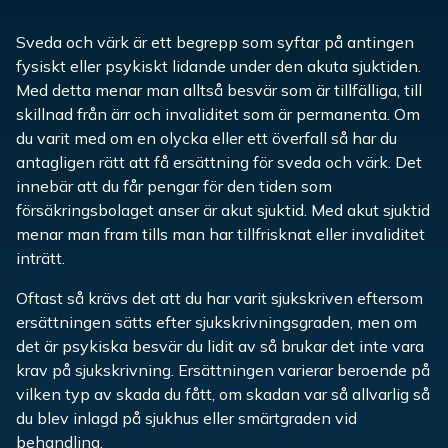
Sveda och värk är ett begrepp som syftar på antingen
fysiskt eller psykiskt lidande under den akuta sjuktiden.
Med detta menar man alltså besvär som är tillfälliga, till
skillnad från ärr och invaliditet som är permanenta. Om
du varit med om en olycka eller ett överfall så har du
antagligen rätt att få ersättning för sveda och värk. Det
innebär att du får pengar för den tiden som
försäkringsbolaget anser är akut sjuktid. Med akut sjuktid
menar man fram tills man har tillfrisknat eller invaliditet
inträtt.
Oftast så krävs det att du har varit sjukskriven eftersom
ersättningen sätts efter sjukskrivningsgraden, men om
det är psykiska besvär du lidit av så brukar det inte vara
krav på sjukskrivning. Ersättningen varierar beroende på
vilken typ av skada du fått, om skadan var så allvarlig så
du blev inlagd på sjukhus eller smärtgraden vid
behandling.