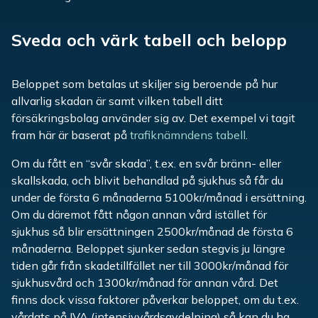
Sveda och värk tabell och belopp
Beloppet som betalas ut skiljer sig beroende på hur
allvarlig skadan är samt vilken tabell ditt
försäkringsbolag använder sig av. Det exempel vi tagit
fram här är baserat på
trafiknämndens tabell
.
Om du fått en “svår skada”, t.ex. en svår bränn- eller
skallskada, och blivit behandlad på sjukhus så får du
under de första 6 månaderna 5100kr/månad i ersättning.
Om du däremot fått någon annan vård istället för
sjukhus så blir ersättningen 2500kr/månad de första 6
månaderna. Beloppet sjunker sedan stegvis ju längre
tiden går från skadetillfället ner till 3000kr/månad för
sjukhusvård och 1300kr/månad för annan vård. Det
finns dock vissa faktorer påverkar beloppet, om du t.ex.
vårdats på IVA (intensivvårdsavdelning) så kan du ha