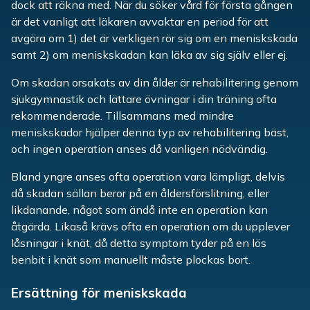
dock att räkna med. När du söker vård för första gången
är det vanligt att läkaren avvaktar en period för att
avgöra om 1) det är verkligen rör sig om en meniskskada
samt 2) om meniskskadan kan läka av sig själv eller ej.
Om skadan orsakats av din ålder är rehabilitering genom
sjukgymnastik och lättare övningar i din träning ofta
rekommenderade. Tillsammans med mindre
meniskskador hjälper denna typ av rehabilitering bäst,
och ingen operation anses då vanligen nödvändig.
Bland yngre anses ofta operation vara lämpligt, delvis
då skadan sällan beror på en åldersförslitning, eller
likdanande, något som ändå inte en operation kan
åtgärda. Likaså krävs ofta en operation om du upplever
låsningar i knät, då detta symptom tyder på en lös
benbit i knät som manuellt måste plockas bort.
Ersättning för meniskskada