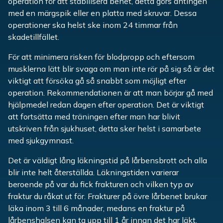
operation för att stabilisera benet, detta görs antingen
med en märgspik eller en platta med skruvar. Dessa
operationer ska helst ske inom 24 timmar från
skadetillfället.
För att minimera risken för blodpropp och eftersom
musklerna lätt blir svaga om man inte rör på sig så är det
viktigt att försöka gå så snabbt som möjligt efter
operation. Rekommendationen är att man börjar gå med
hjälpmedel redan dagen efter operation. Det är viktigt
att fortsätta med träningen efter man har blivit
utskriven från sjukhuset, detta sker helst i samarbete
med sjukgymnast.
Det är väldigt lång läkningstid på lårbensbrott och alla
blir inte helt återställda. Läkningstiden varierar
beroende på var du fick frakturen och vilken typ av
fraktur du råkat ut för. Frakturer på övre lårbenet brukar
läka inom 3 till 6 månader, medans en fraktur på
lårbenshalsen kan ta upp till 1 år innan det har läkt.