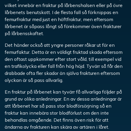
vilket innebär en fraktur på lårbenshalsen eller på övre
lårbenets benutskott. I de flesta fall så förknippas en
femurfraktur med just en höftfraktur, men eftersom
lårbenet är såpass långt så förekommer även frakturer
på lårbensskaftet.
Det händer också att yngre personer råkar ut för en
femurfaktur. Detta är en väldigt fruktad skada eftersom
den oftast uppkommer efter stort våld, till exempel vid
en trafikolycka eller fall från hög höjd. Tyvärr så får den
drabbade ofta fler skador än själva frakturen eftersom
olyckan är så pass allvarlig.
En fraktur på lårbenet kan tyvärr få allvarliga följder på
grund av olika anledningar. En av dessa anledningar är
att lårbenet har så pass stor blodförsörjning så en
fraktur kan innebära stor blodförlust om den inte
behandlas omgående. Det finns även risk för att
ändarna av frakturen kan skära av artären i låret.